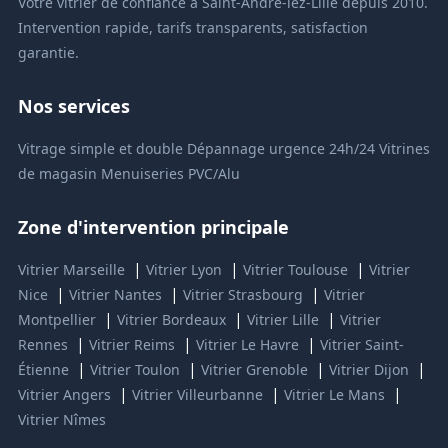
Votre vitrier de confiance à Saint-André-lez-Lille depuis 2010.
Intervention rapide, tarifs transparents, satisfaction
garantie.
Nos services
Vitrage simple et double
Dépannage urgence 24h/24
Vitrines
de magasin
Menuiseries PVC/Alu
Zone d'intervention principale
|
|
|
Vitrier Marseille
Vitrier Lyon
Vitrier Toulouse
Vitrier
|
|
|
Nice
Vitrier Nantes
Vitrier Strasbourg
Vitrier
|
|
|
Montpellier
Vitrier Bordeaux
Vitrier Lille
Vitrier
|
|
|
Rennes
Vitrier Reims
Vitrier Le Havre
Vitrier Saint-
|
|
|
|
Étienne
Vitrier Toulon
Vitrier Grenoble
Vitrier Dijon
|
|
|
Vitrier Angers
Vitrier Villeurbanne
Vitrier Le Mans
Vitrier Nîmes