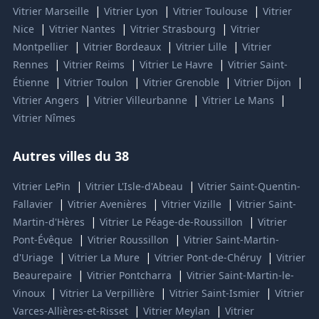
|
|
|
Vitrier Marseille
Vitrier Lyon
Vitrier Toulouse
Vitrier
|
|
|
Nice
Vitrier Nantes
Vitrier Strasbourg
Vitrier
|
|
|
Montpellier
Vitrier Bordeaux
Vitrier Lille
Vitrier
|
|
|
Rennes
Vitrier Reims
Vitrier Le Havre
Vitrier Saint-
|
|
|
|
Étienne
Vitrier Toulon
Vitrier Grenoble
Vitrier Dijon
|
|
|
Vitrier Angers
Vitrier Villeurbanne
Vitrier Le Mans
Vitrier Nîmes
Autres villes du 38
|
|
Vitrier LePin
Vitrier L'Isle-d'Abeau
Vitrier Saint-Quentin-
|
|
|
Fallavier
Vitrier Avenières
Vitrier Vizille
Vitrier Saint-
|
|
Martin-d'Hères
Vitrier Le Péage-de-Roussillon
Vitrier
|
|
Pont-Évêque
Vitrier Roussillon
Vitrier Saint-Martin-
|
|
|
d'Uriage
Vitrier La Mure
Vitrier Pont-de-Chéruy
Vitrier
|
|
Beaurepaire
Vitrier Pontcharra
Vitrier Saint-Martin-le-
|
|
|
Vinoux
Vitrier La Verpillière
Vitrier Saint-Ismier
Vitrier
|
|
Varces-Allières-et-Risset
Vitrier Meylan
Vitrier