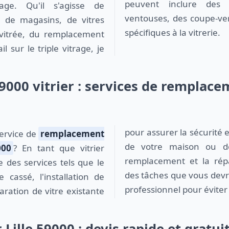
peuvent inclure des
age. Qu'il s'agisse de
ventouses, des coupe-ver
nes de magasins, de vitres
spécifiques à la vitrerie.
e vitrée, du remplacement
l sur le triple vitrage, je
59000 vitrier : services de remplace
pour assurer la sécurité e
service de
remplacement
de votre maison ou de
000
? En tant que vitrier
remplacement et la répa
 des services tels que le
des tâches que vous devri
cassé, l'installation de
professionnel pour éviter 
ration de vitre existante
 Lille 59000 : devis rapide et gratui