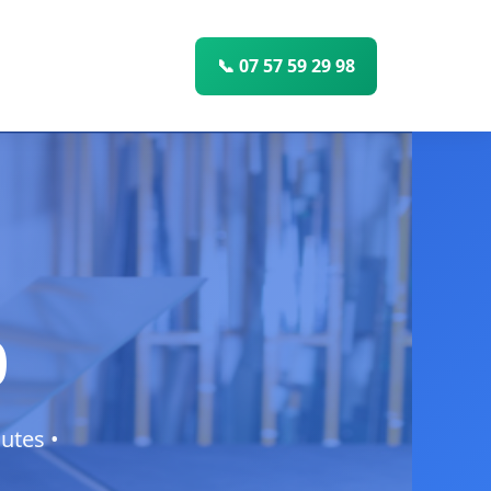
📞 07 57 59 29 98
0
utes •