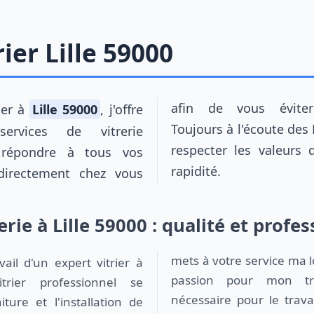
rier Lille 59000
rier à
Lille 59000
, j'offre
afin de vous éviter tout désagrément.
Toujours à l'écoute des L
rvices de vitrerie
respecter les valeurs 
 répondre à tous vos
rapidité.
s directement chez vous
erie à Lille 59000 : qualité et prof
mets à votre service ma 
vail d'un expert vitrier à
passion pour mon tra
rier professionnel se
nécessaire pour le travai
ture et l'installation de