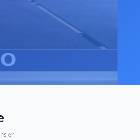
e
ins en