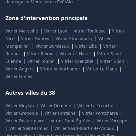
de magasin
Menuiseries PVC/Alu
Zone d'intervention principale
|
|
|
Vitrier Marseille
Vitrier Lyon
Vitrier Toulouse
Vitrier
|
|
|
Nice
Vitrier Nantes
Vitrier Strasbourg
Vitrier
|
|
|
Montpellier
Vitrier Bordeaux
Vitrier Lille
Vitrier
|
|
|
Rennes
Vitrier Reims
Vitrier Le Havre
Vitrier Saint-
|
|
|
|
Étienne
Vitrier Toulon
Vitrier Grenoble
Vitrier Dijon
|
|
|
Vitrier Angers
Vitrier Villeurbanne
Vitrier Le Mans
Vitrier Nîmes
Autres villes du 38
|
|
|
Vitrier Meylan
Vitrier Domène
Vitrier La Tronche
|
|
|
Vitrier Grenoble
Vitrier Fontaine
Vitrier Pontcharra
|
|
Vitrier Beaurepaire
Vitrier Saint-Égrève
Vitrier Voreppe
|
|
|
Vitrier Saint-Ismier
Vitrier Saint-Martin-le-Vinoux
|
|
|
Vitrier Vizille
Vitrier Saint-Marcellin
Vitrier Tullins