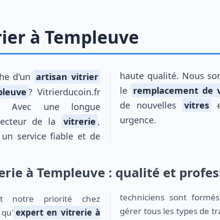
trier à Templeuve
haute qualité. Nous so
che d'un
artisan vitrier
le
remplacement de v
leuve
? Vitrierducoin.fr
de nouvelles
vitres
e
n. Avec une longue
urgence.
secteur de la
vitrerie
,
un service fiable et de
rerie à Templeuve : qualité et profe
techniciens sont formé
gérer tous les types de tr
 qu'
expert en vitrerie à