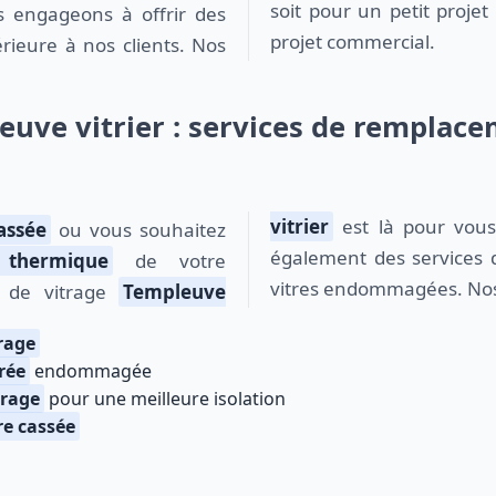
soit pour un petit projet
s engageons à offrir des
projet commercial.
érieure à nos clients. Nos
euve vitrier : services de remplace
vitrier
est là pour vous
assée
ou vous souhaitez
également des services
n thermique
de votre
vitres endommagées. Nos
e de vitrage
Templeuve
rage
trée
endommagée
trage
pour une meilleure isolation
re cassée