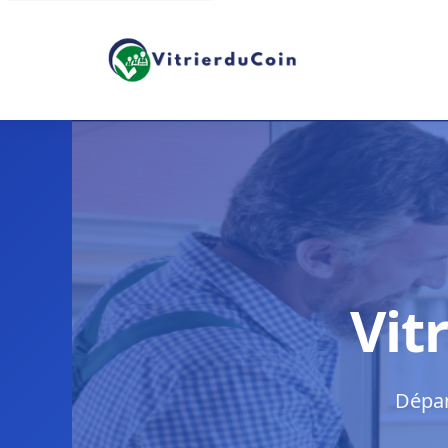
Vit
Dépan