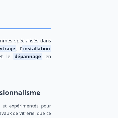
mmes spécialisés dans
itrage
, l'
installation
t le
dépannage
en
ssionnalisme
s et expérimentés pour
avaux de vitrerie, que ce