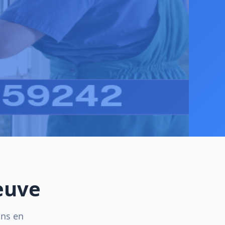
euve
ins en