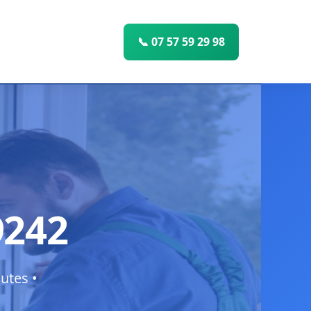
📞 07 57 59 29 98
9242
utes •