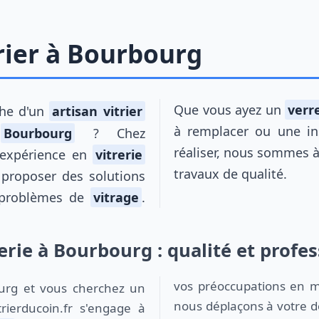
trier à Bourbourg
Que vous ayez un
verr
che d'un
artisan vitrier
à remplacer ou une ins
à
Bourbourg
? Chez
réaliser, nous sommes à
e expérience en
vitrerie
travaux de qualité.
proposer des solutions
 problèmes de
vitrage
.
rerie à Bourbourg : qualité et profe
vos préoccupations en ma
nous déplaçons à votre d
trierducoin.fr s'engage à