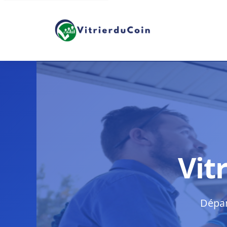
Vit
Dépan