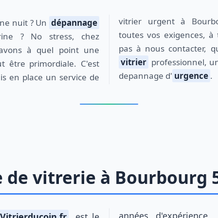
vitrier urgent à Bour
ine nuit ? Un
dépannage
toutes vos exigences, à
rine ? No stress, chez
pas à nous contacter, q
 savons à quel point une
vitrier
professionnel, un
t être primordiale. C'est
depannage d'
urgence
.
s en place un service de
de vitrerie à Bourbourg 
années d'expérience
Vitrierducoin.fr
, est le