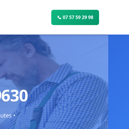
📞 07 57 59 29 98
9630
utes •