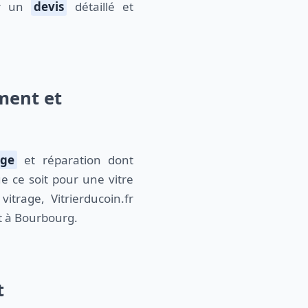
ir un
devis
détaillé et
ment et
ge
et réparation dont
e ce soit pour une vitre
vitrage, Vitrierducoin.fr
ut à Bourbourg.
t