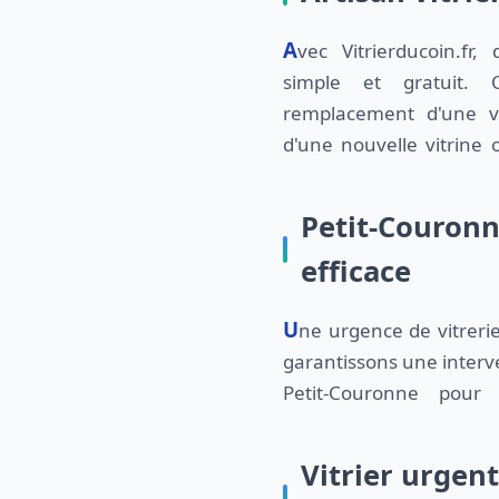
Avec Vitrierducoin.fr, demander un devis est
de vitrerie, nous vous donnerons une estimation
simple et gratuit.
remplacement d'une vit
d'une nouvelle vitrine 
Petit-Couronn
efficace
Une urgence de vitrerie? Pas de problème! Nous
garantissons une interve
Petit-Couronne pou
Vitrier urgen