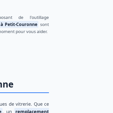
s à Petit-Couronne
sont
 moment pour vous aider.
nne
es de vitrerie. Que ce
e
, un
remplacement