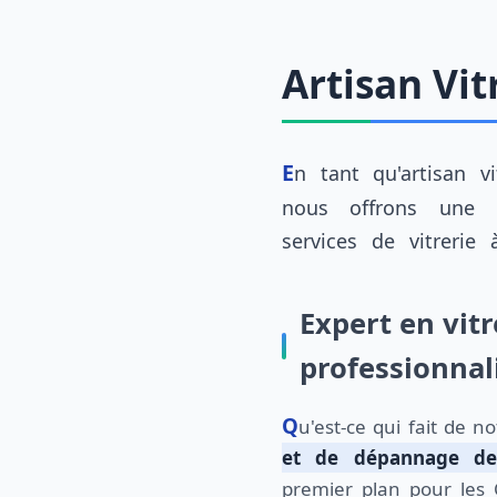
Artisan Vit
En tant qu'artisan vitrier à Petit-Couronne,
département. Avec plusieurs années
nous offrons une
services de vitrerie
Expert en vitr
professionna
Qu'est-ce qui fait de n
et de dépannage de 
premier plan pour les