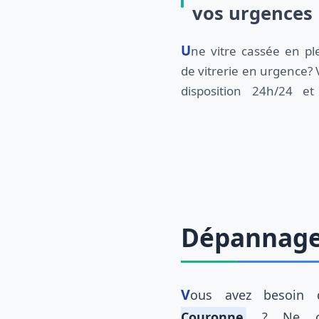
vos urgences
Une vitre cassée en pleine nuit? Un dépannage
Expérimentés et disposant de l'outillage
de vitrerie en urgence? V
disposition 24h/24 et
Dépannage 
Vous avez besoin
Couronne
? Ne che