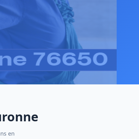
ouronne
ins en