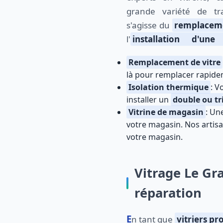
grande variété de tra
s'agisse du
remplaceme
l'
installation d'un
Remplacement de vitre
là pour remplacer rapidem
Isolation thermique
: V
installer un
double ou tr
Vitrine de magasin
: Un
votre magasin. Nos artisan
votre magasin.
Vitrage Le Gr
réparation
En tant que
vitriers pr