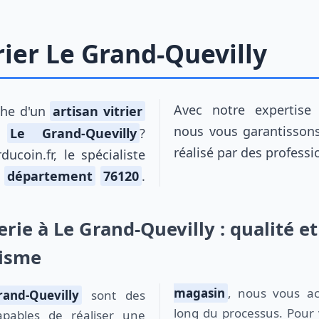
rier Le Grand-Quevilly
Avec notre expertise e
rche d'un
artisan vitrier
nous vous garantissons 
e
Le Grand-Quevilly
?
réalisé par des profess
ducoin.fr, le spécialiste
e
département
76120
.
erie à Le Grand-Quevilly : qualité et
lisme
magasin
, nous vous a
rand-Quevilly
sont des
long du processus. Pour 
capables de réaliser une