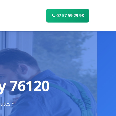
📞 07 57 59 29 98
ly 76120
utes •