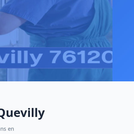
Quevilly
ins en