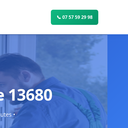
📞 07 57 59 29 98
e 13680
utes •