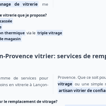
nnage de vitrerie
me
e vitrerie que je propose?
cassée
e
ion thermique
via le
triple vitrage
 de magasin
n-Provence vitrier: services de re
Provence. Que ce soit po
vitrage
ou une simple ré
oins en vitrerie à Lançon-
artisan vitrier de confi
r le remplacement de vitrage?