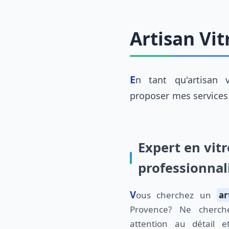
Artisan Vi
En tant qu'artisan vitrier, je suis fier de
Lançon-Provence. Je ne suis pas un novice
proposer mes services 
Expert en vitr
professionna
Vous cherchez un
ar
Provence? Ne cherch
attention au détail