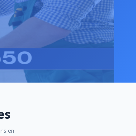
es
ins en