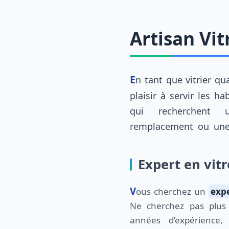
Artisan Vit
En tant que vitrier qualifié à Noves, je prends
Cette ville magnifique offre à ses résidents
plaisir à servir les h
qui recherchent u
remplacement ou une 
Expert en vitr
Vous cherchez un
expe
Ne cherchez pas plus 
années d’expérience,