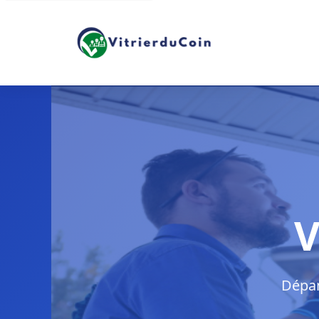
V
Dépan