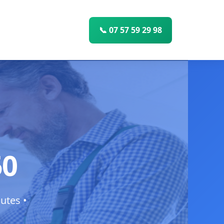
📞 07 57 59 29 98
50
utes •