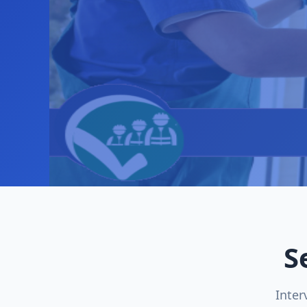
S
Inter