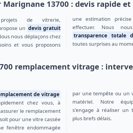
r Marignane 13700 : devis rapide et
une estimation précise
ojets de vitrerie,
effectuer. Nous no
propose un
devis gratuit
transparence totale d
Nous nous déplaçons chez
toutes surprises au momen
soins et vous proposons
00 remplacement vitrage : interve
par une tempête ou un vi
emplacement de vitrage
matériel. Notre équi
apidement chez vous, à
s'engage à réaliser un t
 assurer le remplacement
plus brefs délais.
 soit pour une vitre cassée
 une fenêtre endommagée