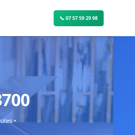
📞 07 57 59 29 98
3700
utes •