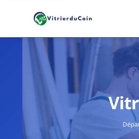
Vit
Dépan