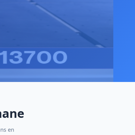
nane
ins en