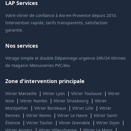
LAP Services
Votre vitrier de confiance à Aix-en-Provence depuis 2010.
Intervention rapide, tarifs transparents, satisfaction
garantie.
Nos services
Vitrage simple et double
Dépannage urgence 24h/24
Vitrines
de magasin
Menuiseries PVC/Alu
Zone d'intervention principale
|
|
|
Vitrier Marseille
Vitrier Lyon
Vitrier Toulouse
Vitrier
|
|
|
Nice
Vitrier Nantes
Vitrier Strasbourg
Vitrier
|
|
|
Montpellier
Vitrier Bordeaux
Vitrier Lille
Vitrier
|
|
|
Rennes
Vitrier Reims
Vitrier Le Havre
Vitrier Saint-
|
|
|
|
Étienne
Vitrier Toulon
Vitrier Grenoble
Vitrier Dijon
|
|
|
Vitrier Angers
Vitrier Villeurbanne
Vitrier Le Mans