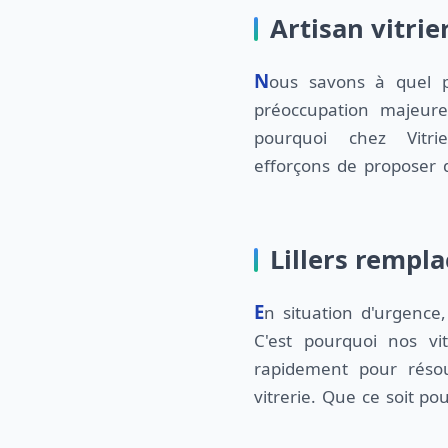
Artisan vitrier
Nous savons à quel point le budget est une
compétitifs. Avant de commencer les travaux,
préoccupation majeure
pourquoi chez Vitri
efforçons de proposer d
Lillers rempla
En situation d'urgence, chaque minute compte.
vitre cassée ou le dépannage d'une vitrine de
C'est pourquoi nos vit
rapidement pour réso
vitrerie. Que ce soit p