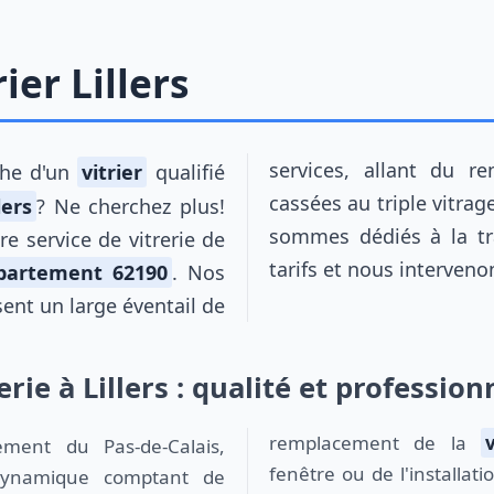
ier Lillers
services, allant du r
rche d'un
vitrier
qualifié
cassées au triple vitrag
lers
? Ne cherchez plus!
sommes dédiés à la tr
tre service de vitrerie de
tarifs et nous interven
partement 62190
. Nos
sent un large éventail de
erie à Lillers : qualité et professio
remplacement de la
fenêtre ou de l'installati
e dynamique comptant de