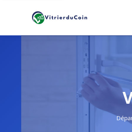
V
Dépan