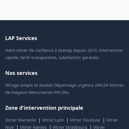
LAP Services
Votre vitrier de confiance à Grenay depuis 2010. Intervention
rapide, tarifs transparents, satisfaction garantie.
Nos services
Vitrage simple et double
Dépannage urgence 24h/24
Vitrines
de magasin
Menuiseries PVC/Alu
Zone d'intervention principale
|
|
|
Vitrier Marseille
Vitrier Lyon
Vitrier Toulouse
Vitrier
|
|
|
Nice
Vitrier Nantes
Vitrier Strasbourg
Vitrier