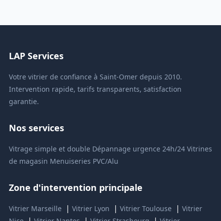
LAP Services
Votre vitrier de confiance à Saint-Omer depuis 2010.
Intervention rapide, tarifs transparents, satisfaction
garantie.
Nos services
Vitrage simple et double
Dépannage urgence 24h/24
Vitrines
de magasin
Menuiseries PVC/Alu
Zone d'intervention principale
|
|
|
Vitrier Marseille
Vitrier Lyon
Vitrier Toulouse
Vitrier
|
|
|
Nice
Vitrier Nantes
Vitrier Strasbourg
Vitrier