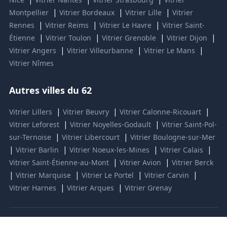
|
|
|
Montpellier
Vitrier Bordeaux
Vitrier Lille
Vitrier
|
|
|
Rennes
Vitrier Reims
Vitrier Le Havre
Vitrier Saint-
|
|
|
|
Étienne
Vitrier Toulon
Vitrier Grenoble
Vitrier Dijon
|
|
|
Vitrier Angers
Vitrier Villeurbanne
Vitrier Le Mans
Vitrier Nîmes
Autres villes du 62
|
|
|
Vitrier Lillers
Vitrier Beuvry
Vitrier Calonne-Ricouart
|
|
Vitrier Leforest
Vitrier Noyelles-Godault
Vitrier Saint-Pol-
|
|
sur-Ternoise
Vitrier Libercourt
Vitrier Boulogne-sur-Mer
|
|
|
|
Vitrier Barlin
Vitrier Noeux-les-Mines
Vitrier Calais
|
|
Vitrier Saint-Étienne-au-Mont
Vitrier Avion
Vitrier Berck
|
|
|
|
Vitrier Marquise
Vitrier Le Portel
Vitrier Carvin
|
|
Vitrier Harnes
Vitrier Arques
Vitrier Grenay
© 2024 LAP Services - Vitrier professionnel Saint-Omer 62500