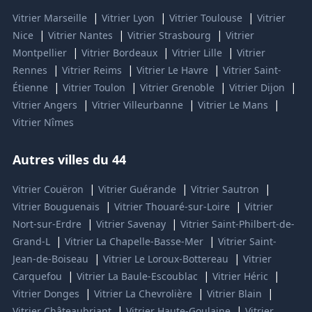
|
|
|
Vitrier Marseille
Vitrier Lyon
Vitrier Toulouse
Vitrier
|
|
|
Nice
Vitrier Nantes
Vitrier Strasbourg
Vitrier
|
|
|
Montpellier
Vitrier Bordeaux
Vitrier Lille
Vitrier
|
|
|
Rennes
Vitrier Reims
Vitrier Le Havre
Vitrier Saint-
|
|
|
|
Étienne
Vitrier Toulon
Vitrier Grenoble
Vitrier Dijon
|
|
|
Vitrier Angers
Vitrier Villeurbanne
Vitrier Le Mans
Vitrier Nîmes
Autres villes du 44
|
|
|
Vitrier Couëron
Vitrier Guérande
Vitrier Sautron
|
|
Vitrier Bouguenais
Vitrier Thouaré-sur-Loire
Vitrier
|
|
Nort-sur-Erdre
Vitrier Savenay
Vitrier Saint-Philbert-de-
|
|
Grand-L
Vitrier La Chapelle-Basse-Mer
Vitrier Saint-
|
|
Jean-de-Boiseau
Vitrier Le Loroux-Bottereau
Vitrier
|
|
|
Carquefou
Vitrier La Baule-Escoublac
Vitrier Héric
|
|
|
Vitrier Donges
Vitrier La Chevrolière
Vitrier Blain
|
|
Vitrier Châteaubriant
Vitrier Haute-Goulaine
Vitrier