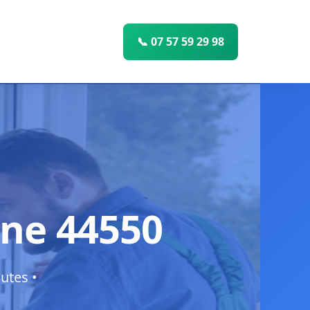
📞 07 57 59 29 98
gne 44550
utes •