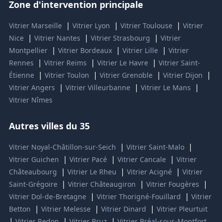
Zone d'intervention principale
|
|
|
Vitrier Marseille
Vitrier Lyon
Vitrier Toulouse
Vitrier
|
|
|
Nice
Vitrier Nantes
Vitrier Strasbourg
Vitrier
|
|
|
Montpellier
Vitrier Bordeaux
Vitrier Lille
Vitrier
|
|
|
Rennes
Vitrier Reims
Vitrier Le Havre
Vitrier Saint-
|
|
|
|
Étienne
Vitrier Toulon
Vitrier Grenoble
Vitrier Dijon
|
|
|
Vitrier Angers
Vitrier Villeurbanne
Vitrier Le Mans
Vitrier Nîmes
Autres villes du 35
|
|
Vitrier Noyal-Châtillon-sur-Seich
Vitrier Saint-Malo
|
|
|
Vitrier Guichen
Vitrier Pacé
Vitrier Cancale
Vitrier
|
|
|
Châteaubourg
Vitrier Le Rheu
Vitrier Acigné
Vitrier
|
|
|
Saint-Grégoire
Vitrier Châteaugiron
Vitrier Fougères
|
|
Vitrier Dol-de-Bretagne
Vitrier Thorigné-Fouillard
Vitrier
|
|
|
Betton
Vitrier Melesse
Vitrier Dinard
Vitrier Pleurtuit
|
|
|
Vitrier Redon
Vitrier Bruz
Vitrier Bréal-sous-Montfort