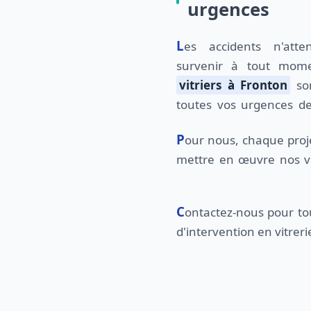
urgences
Les accidents n'attendent pas et peuvent
survenir à tout mome
vitriers à Fronton
son
toutes vos urgences de
Pour nous, chaque projet est une opportunité de
professionnalisme et de transparence. Nos
mettre en œuvre nos v
Contactez-nous pour toute demande de devis ou
d'intervention en vitreri