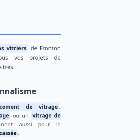
s vitriers
de Fronton
tous vos projets de
itres.
ionnalisme
acement de vitrage
,
rage
ou un
vitrage de
ennent aussi pour le
cassée
.