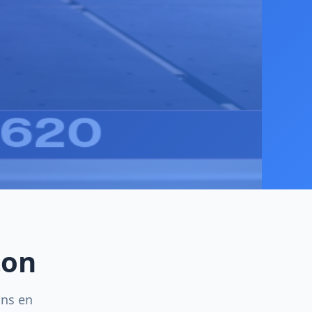
ton
ins en