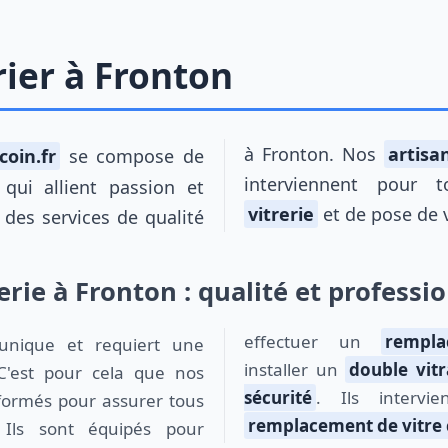
rier à Fronton
à Fronton. Nos
artisan
coin.fr
se compose de
interviennent pour 
 qui allient passion et
vitrerie
et de pose de v
r des services de qualité
erie à Fronton : qualité et profess
effectuer un
rempl
nique et requiert une
installer un
double vit
. C'est pour cela que nos
sécurité
. Ils intervi
 formés pour assurer tous
remplacement de vitre 
 Ils sont équipés pour