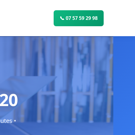
📞 07 57 59 29 98
620
utes •