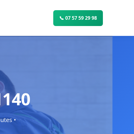
📞 07 57 59 29 98
1140
utes •