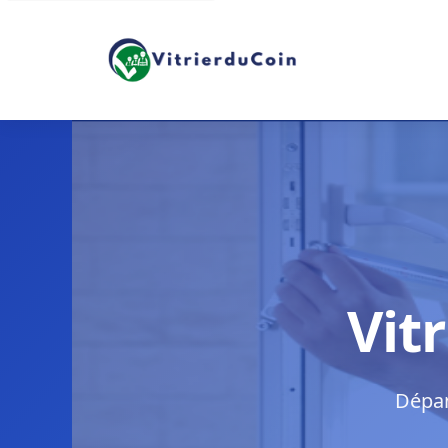
Vit
Dépan