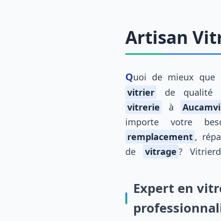
Artisan Vit
Quoi de mieux que 
vitrier
de qualité 
vitrerie
à
Aucamvi
importe votre be
remplacement
, rép
de
vitrage
? Vitrierd
Expert en vitr
professionna