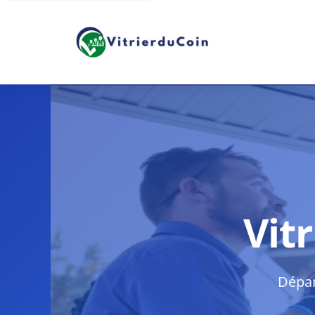
Vit
Dépan