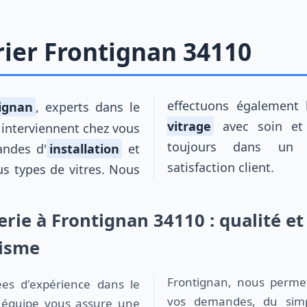
rier Frontignan 34110
effectuons également
tignan
, experts dans le
vitrage
avec soin et 
, interviennent chez vous
toujours dans un 
andes d'
installation
et
satisfaction client.
s types de vitres. Nous
erie à Frontignan 34110 : qualité et
lisme
vos demandes, du si
re équipe vous assure une