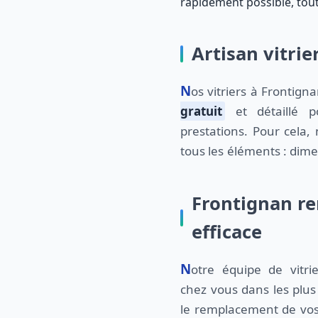
rapidement possible, tout
Artisan vitrie
Nos vitriers à Fronti
gratuit
et détaillé p
prestations. Pour cela
tous les éléments : dime
Frontignan re
efficace
Notre équipe de vitriers Frontignan intervient
obsolètes. Profitez d'un service d'urgence,
chez vous dans les plus 
le remplacement de vo