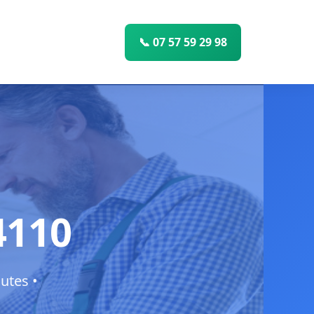
📞 07 57 59 29 98
4110
utes •