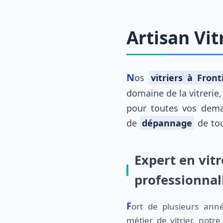
Artisan Vit
Nos
vitriers à Fron
domaine de la vitrerie
pour toutes vos dem
de
dépannage
de tou
Expert en vitr
professionna
Fort de plusieurs années d'expérience dans le
Frontignan, nous permet de répondre à toutes
métier de vitrier, not