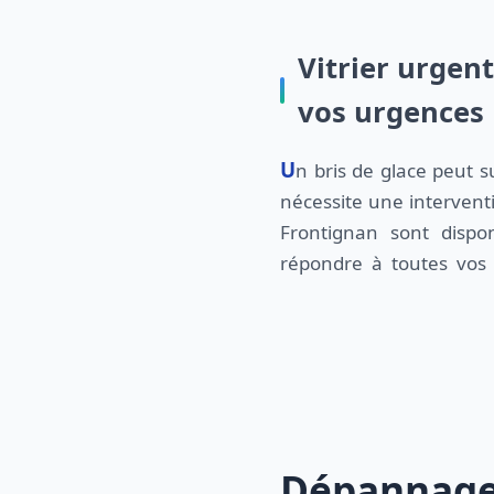
Vitrier urgen
vos urgences
Un bris de glace peut survenir à tout moment et
vitrerie. Recevez une réponse rapide et une
nécessite une interventi
Frontignan sont dispo
répondre à toutes vos
Dépannage 