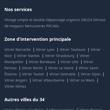
Nos services
Vitrage simple et double
Dépannage urgence 24h/24
Vitrines
de magasin
Menuiseries PVC/Alu
Zone d'intervention principale
|
|
|
Vitrier Marseille
Vitrier Lyon
Vitrier Toulouse
Vitrier
|
|
|
Nice
Vitrier Nantes
Vitrier Strasbourg
Vitrier
|
|
|
Montpellier
Vitrier Bordeaux
Vitrier Lille
Vitrier
|
|
|
Rennes
Vitrier Reims
Vitrier Le Havre
Vitrier Saint-
|
|
|
|
Étienne
Vitrier Toulon
Vitrier Grenoble
Vitrier Dijon
|
|
|
Vitrier Angers
Vitrier Villeurbanne
Vitrier Le Mans
Vitrier Nîmes
Autres villes du 34
|
|
Vitrier Balaruc-les-Bains
Vitrier Juvignac
Vitrier Pignan