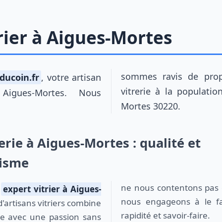
rier à Aigues-Mortes
rducoin.fr
, votre artisan
sommes ravis de proposer nos services de
vitrerie à la populati
 Aigues-Mortes. Nous
Mortes 30220.
erie à Aigues-Mortes : qualité et
lisme
ne nous contentons pas de
n
expert vitrier à Aigues-
nous engageons à le fa
'artisans vitriers combine
rapidité et savoir-faire.
ce avec une passion sans