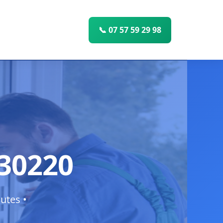
📞 07 57 59 29 98
 30220
utes •