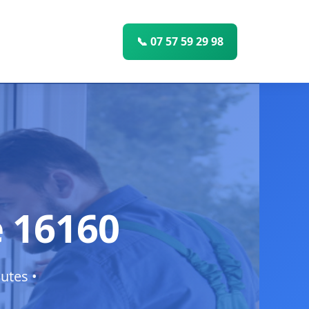
📞 07 57 59 29 98
e 16160
utes •