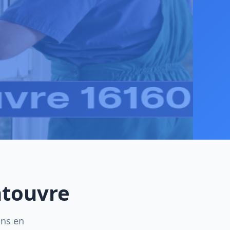
ntouvre
ins en