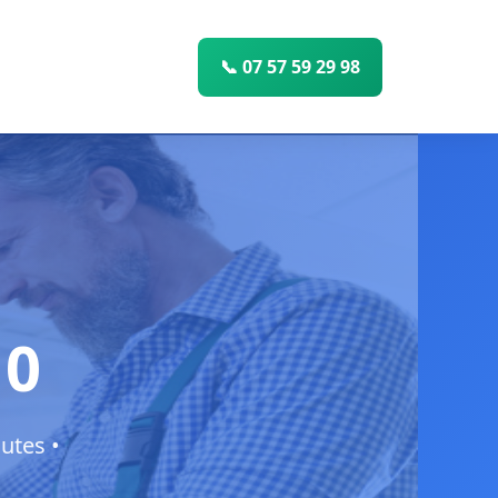
📞 07 57 59 29 98
10
utes •