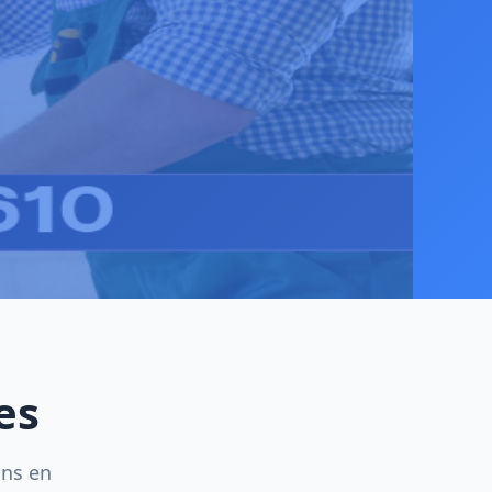
es
ins en