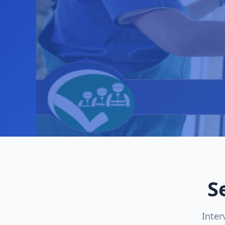
S
Inter