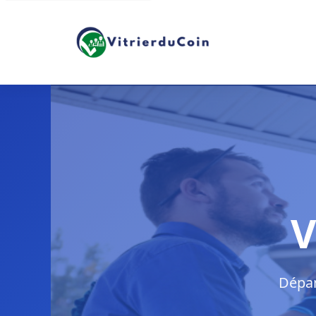
V
Dépan