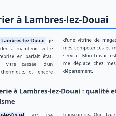
rier à Lambres-lez-Douai
à Lambres-lez-Douai
, je
d'une vitrine de magasin à rénover, je mets
mes compétences et mon
ider à maintenir votre
service. Mon travail es
eprise en parfait état.
me déplace chez mes 
e vitre cassée, d'un
département.
n thermique, ou encore
erie à Lambres-lez-Douai : qualité e
lisme
transparents. Quel type
-lez-Douai
est une