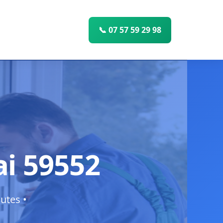
📞 07 57 59 29 98
ai 59552
utes •