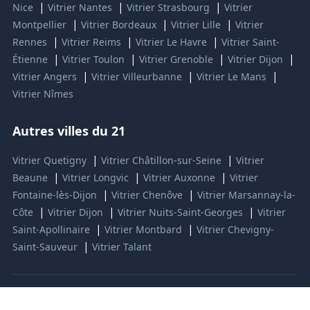
|
|
|
Nice
Vitrier Nantes
Vitrier Strasbourg
Vitrier
|
|
|
Montpellier
Vitrier Bordeaux
Vitrier Lille
Vitrier
|
|
|
Rennes
Vitrier Reims
Vitrier Le Havre
Vitrier Saint-
|
|
|
|
Étienne
Vitrier Toulon
Vitrier Grenoble
Vitrier Dijon
|
|
|
Vitrier Angers
Vitrier Villeurbanne
Vitrier Le Mans
Vitrier Nîmes
Autres villes du 21
|
|
Vitrier Quetigny
Vitrier Châtillon-sur-Seine
Vitrier
|
|
|
Beaune
Vitrier Longvic
Vitrier Auxonne
Vitrier
|
|
Fontaine-lès-Dijon
Vitrier Chenôve
Vitrier Marsannay-la-
|
|
|
Côte
Vitrier Dijon
Vitrier Nuits-Saint-Georges
Vitrier
|
|
Saint-Apollinaire
Vitrier Montbard
Vitrier Chevigny-
|
Saint-Sauveur
Vitrier Talant
© 2024 LAP Services - Vitrier professionnel Genlis 21110 Tous
droits réservés.