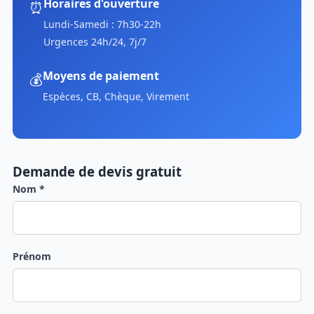
Horaires d'ouverture
⏰
Lundi-Samedi : 7h30-22h
Urgences 24h/24, 7j/7
Moyens de paiement
💰
Espèces, CB, Chèque, Virement
Demande de devis gratuit
Nom *
Prénom